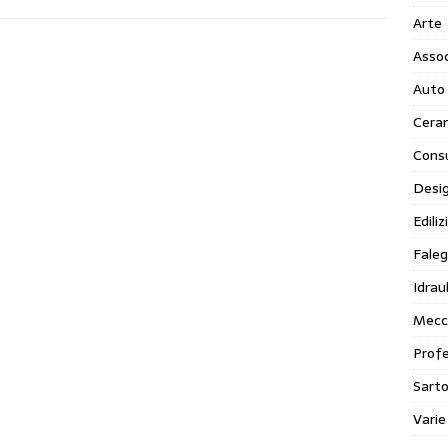
Arte
Assoc
Auto
Cera
Cons
Desi
Ediliz
Faleg
Idraul
Mecc
Profe
Sarto
Varie