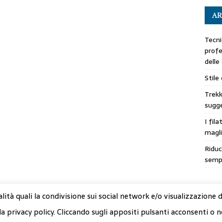
AR
Tecni
profe
delle
Stile
Trekk
sugge
I fila
magli
Riduc
sempl
alità quali la condivisione sui social network e/o visualizzazione 
la privacy policy. Cliccando sugli appositi pulsanti acconsenti o n