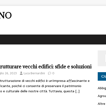
ANO
rutturare vecchi edifici: sfide e soluzioni
lio 26, 2023
Luca Bernardini
0
CA
strutturazione di vecchi edifici è un’impresa affascinante e
ficante, poiché ci consente di preservare il patrimonio
Abbi
co e culturale delle nostre città. Tuttavia, questa
[…]
Agro
Altre