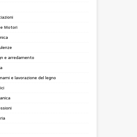
iazioni
 e Motori
mica
ulenze
gn e arredamento
ia
nami e lavorazione del legno
ici
anica
ssioni
ria