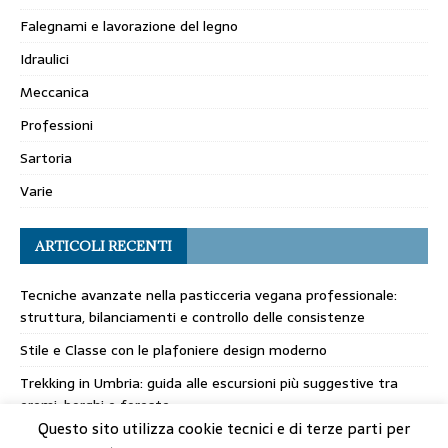
Falegnami e lavorazione del legno
Idraulici
Meccanica
Professioni
Sartoria
Varie
ARTICOLI RECENTI
Tecniche avanzate nella pasticceria vegana professionale:
struttura, bilanciamenti e controllo delle consistenze
Stile e Classe con le plafoniere design moderno
Trekking in Umbria: guida alle escursioni più suggestive tra
eremi, borghi e foreste
Questo sito utilizza cookie tecnici e di terze parti per
I filati italiani: la chiave del successo della maglieria made in