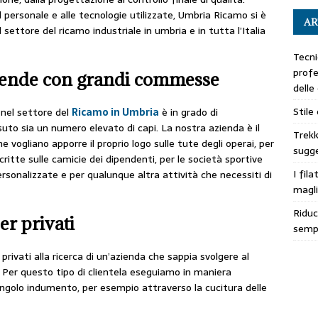
el personale e alle tecnologie utilizzate, Umbria Ricamo si è
AR
ettore del ricamo industriale in umbria e in tutta l’Italia
Tecni
profe
ziende con grandi commesse
delle
Stile
a nel settore del
Ricamo in Umbria
è in grado di
suto sia un numero elevato di capi. La nostra azienda è il
Trekk
e vogliano apporre il proprio logo sulle tute degli operai, per
sugge
scritte sulle camicie dei dipendenti, per le società sportive
I fila
rsonalizzate e per qualunque altra attività che necessiti di
magli
Riduc
er privati
sempl
privati alla ricerca di un’azienda che sappia svolgere al
. Per questo tipo di clientela eseguiamo in maniera
singolo indumento, per esempio attraverso la cucitura delle