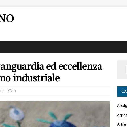
ANO
anguardia ed eccellenza
amo industriale
ria
0
CA
Abbi
Agro
Altre