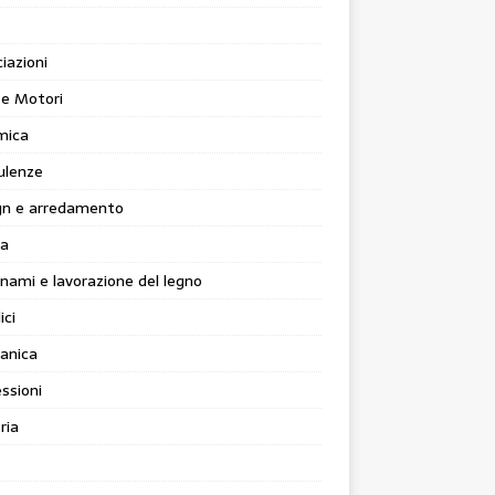
iazioni
 e Motori
mica
ulenze
gn e arredamento
ia
nami e lavorazione del legno
ici
anica
ssioni
ria