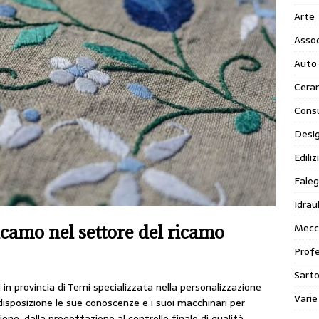
Arte
Assoc
Auto
Cera
Cons
Desi
Ediliz
Faleg
Idraul
Mecc
icamo nel settore del ricamo
Profe
Sarto
in provincia di Terni specializzata nella personalizzazione
Varie
disposizione le sue conoscenze e i suoi macchinari per
ione, dalla progettazione al controllo finale di qualità.