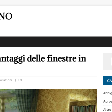
ANO
ntaggi delle finestre in
ciazioni
0
CA
Abbi
Agro
Altre