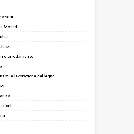
iazioni
 e Motori
mica
ulenze
gn e arredamento
ia
nami e lavorazione del legno
ici
anica
ssioni
ria