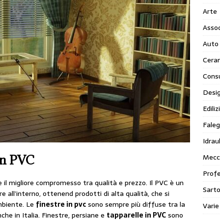
Arte
Assoc
Auto
Cera
Cons
Desi
Ediliz
Faleg
Idraul
Mecc
 in PVC
Profe
l migliore compromesso tra qualità e prezzo. Il PVC è un
Sarto
e all’interno, ottenend prodotti di alta qualità, che si
mbiente. Le
finestre in pvc
sono sempre più diffuse tra la
Varie
nche in Italia. Finestre, persiane e
tapparelle in PVC
sono