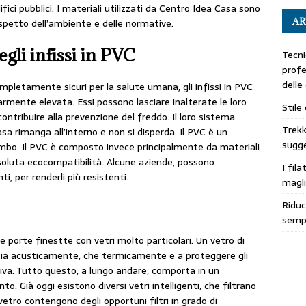
fici pubblici. I materiali utilizzati da Centro Idea Casa sono
AR
spetto dell’ambiente e delle normative.
egli infissi in PVC
Tecni
profe
delle
ompletamente sicuri per la salute umana, gli infissi in PVC
rmente elevata. Essi possono lasciare inalterate le loro
Stile
ontribuire alla prevenzione del freddo. Il loro sistema
Trekk
asa rimanga all’interno e non si disperda. Il PVC è un
sugge
iombo. Il PVC è composto invece principalmente da materiali
ssoluta ecocompatibilità. Alcune aziende, possono
I fila
ti, per renderli più resistenti.
magli
Riduc
sempl
 porte finestte con vetri molto particolari. Un vetro di
e sia acusticamente, che termicamente e a proteggere gli
civa. Tutto questo, a lungo andare, comporta in un
to. Già oggi esistono diversi vetri intelligenti, che filtrano
vetro contengono degli opportuni filtri in grado di