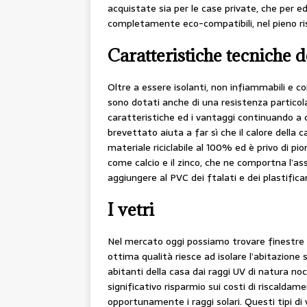
acquistate sia per le case private, che per edi
completamente eco-compatibili, nel pieno ri
Caratteristiche tecniche d
Oltre a essere isolanti, non infiammabili e c
sono dotati anche di una resistenza particola
caratteristiche ed i vantaggi continuando a c
brevettato aiuta a far sì che il calore della c
materiale riciclabile al 100% ed è privo di p
come calcio e il zinco, che ne comportna l’a
aggiungere al PVC dei ftalati e dei plastifican
I vetri
Nel mercato oggi possiamo trovare finestre e
ottima qualità riesce ad isolare l’abitazion
abitanti della casa dai raggi UV di natura no
significativo risparmio sui costi di riscaldamen
opportunamente i raggi solari. Questi tipi di 