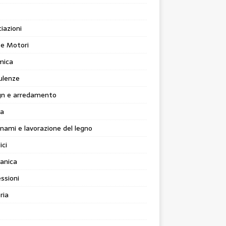
iazioni
 e Motori
mica
ulenze
gn e arredamento
ia
nami e lavorazione del legno
ici
anica
ssioni
ria