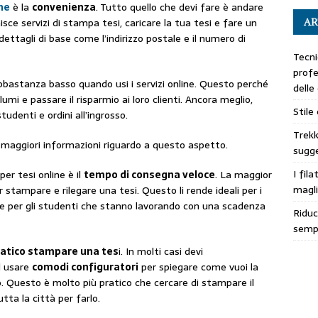
ne
è la
convenienza
. Tutto quello che devi fare è andare
isce servizi di stampa tesi, caricare la tua tesi e fare un
AR
i dettagli di base come l’indirizzo postale e il numero di
Tecni
profe
abbastanza basso quando usi i servizi online. Questo perché
delle
mi e passare il risparmio ai loro clienti. Ancora meglio,
Stile
tudenti e ordini all’ingrosso.
Trekk
maggiori informazioni riguardo a questo aspetto.
sugge
I fila
er tesi online è il
tempo di consegna veloce
. La maggior
magli
 stampare e rilegare una tesi. Questo li rende ideali per i
me per gli studenti che stanno lavorando con una scadenza
Riduc
sempl
pratico stampare una tes
i. In molti casi devi
d usare
comodi configuratori
per spiegare come vuoi la
to. Questo è molto più pratico che cercare di stampare il
ta la città per farlo.