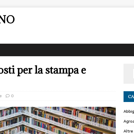
ANO
sti per la stampa e
e
0
CA
Abbi
Agro
Altre