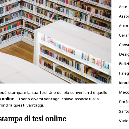
Arte
Assoc
Auto
Cera
Cons
Desi
Ediliz
Faleg
Idraul
Mecc
può stampare la sua tesi. Uno dei più convenienti è quello
 online
. Ci sono diversi vantaggi chiave associati alla
Profe
fondirà questi vantaggi.
Sarto
stampa di tesi online
Varie