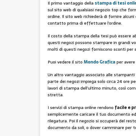
Il primo vantaggio della
stampa di tesi onli
sul sito web di qualsiasi negozio top che forn
ordine. Il sito web richiederà di fornire alcun
contatto prima di effettuare l’ordine.
Il costo della stampa della tesi può essere 
questi negozi possono stampare in grandi volu
molti di questi negozi forniscono sconti per s
Puoi vedere il sito
Mondo Grafica
per avere 
Un altro vantaggio associato alle stampanti p
parte dei negozi impiega solo circa 24 ore per
lavori di stampa dell’ultimo minuto, così co
stretta.
I servizi di stampa online rendono
facile e 
semplicemente caricare il tuo documento e
rilegatura. Poi il negozio si occuperà del res
documento da soli, o dover camminare per tut