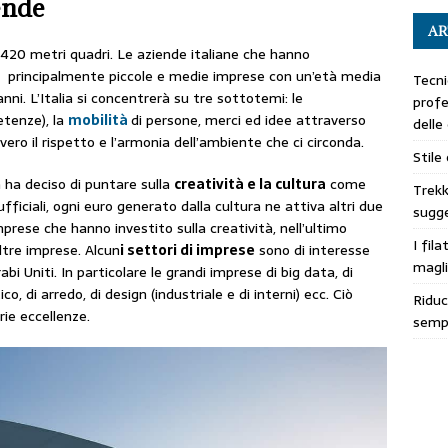
ende
AR
3420 metri quadri. Le aziende italiane che hanno
, principalmente piccole e medie imprese con un’età media
Tecni
anni. L’Italia si concentrerà su tre sottotemi: le
profe
etenze), la
mobilità
di persone, merci ed idee attraverso
delle
vvero il rispetto e l’armonia dell’ambiente che ci circonda.
Stile
lia ha deciso di puntare sulla
creatività e la cultura
come
Trekk
ciali, ogni euro generato dalla cultura ne attiva altri due
sugge
imprese che hanno investito sulla creatività, nell’ultimo
I fila
ltre imprese. Alcun
i settori di imprese
sono di interesse
magli
rabi Uniti. In particolare le grandi imprese di big data, di
co, di arredo, di design (industriale e di interni) ecc. Ciò
Riduc
rie eccellenze.
sempl