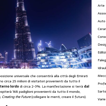
Arte
Assoc
Auto
Cera
Cons
Desi
Ediliz
Faleg
Idraul
Mecc
osizione universale che consentirà alla città degli Emirati
 circa 25 milioni di visitatori provenienti da tutto il
Profe
terno lordo
di circa 2-3%. La manifestazione si terrà
dal
Sarto
spiterà 168 padiglioni provenienti da tutto il mondo,
 Creating the Future
(collegare le menti, creare il futuro).
Varie