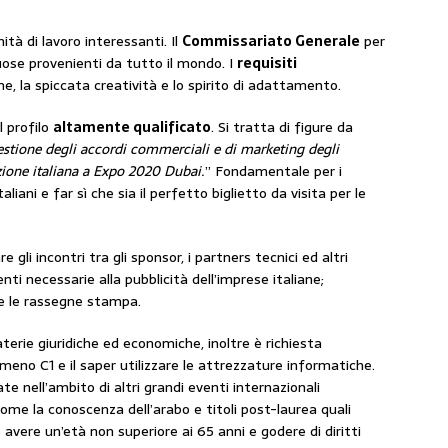
tà di lavoro interessanti. Il
Commissariato Generale
per
ose provenienti da tutto il mondo. I
requisiti
e, la spiccata creatività e lo spirito di adattamento.
l profilo
altamente qualificato
. Si tratta di figure da
estione degli accordi commerciali e di marketing degli
azione italiana a Expo 2020 Dubai.
” Fondamentale per i
taliani e far sì che sia il perfetto biglietto da visita per le
e gli incontri tra gli sponsor, i partners tecnici ed altri
ti necessarie alla pubblicità dell’imprese italiane;
t e le rassegne stampa.
terie giuridiche ed economiche, inoltre è richiesta
 almeno C1 e il saper utilizzare le attrezzature informatiche.
ate nell’ambito di altri grandi eventi internazionali
 come la conoscenza dell’arabo e titoli post-laurea quali
e avere un’età non superiore ai 65 anni e godere di diritti