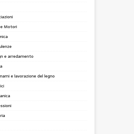
iazioni
 e Motori
mica
ulenze
gn e arredamento
ia
nami e lavorazione del legno
ici
anica
ssioni
ria