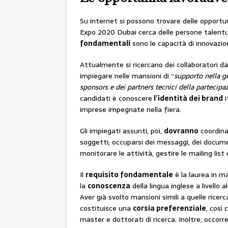
Su internet si possono trovare delle opportuni
Expo 2020 Dubai cerca delle persone talentu
fondamentali
sono le capacità di innovazion
Attualmente si ricercano dei collaboratori da
impiegare nelle mansioni di “
supporto nella g
sponsors e dei partners tecnici della partecip
candidati è conoscere
l’identità dei brand
i
imprese impegnate nella fiera.
Gli impiegati assunti, poi,
dovranno
coordinar
soggetti; occuparsi dei messaggi, dei documen
monitorare le attività, gestire le mailing lis
Il
requisito fondamentale
è la laurea in ma
la
conoscenza
della lingua inglese a livello
Aver già svolto mansioni simili a quelle ricerc
costituisce una
corsia preferenziale
, così
master e dottorati di ricerca. Inoltre, occorr