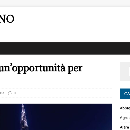
ANO
un’opportunità per
rie
0
CA
Abbi
Agro
Altre