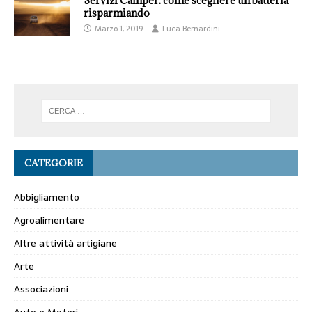
Servizi Camper: come scegliere un batteria
risparmiando
Marzo 1, 2019
Luca Bernardini
CATEGORIE
Abbigliamento
Agroalimentare
Altre attività artigiane
Arte
Associazioni
Auto e Motori