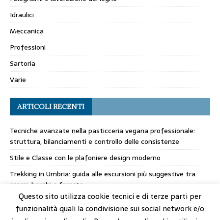
Idraulici
Meccanica
Professioni
Sartoria
Varie
ARTICOLI RECENTI
Tecniche avanzate nella pasticceria vegana professionale:
struttura, bilanciamenti e controllo delle consistenze
Stile e Classe con le plafoniere design moderno
Trekking in Umbria: guida alle escursioni più suggestive tra
eremi, borghi e foreste
Questo sito utilizza cookie tecnici e di terze parti per
I filati italiani: la chiave del successo della maglieria made in
funzionalità quali la condivisione sui social network e/o
Italy