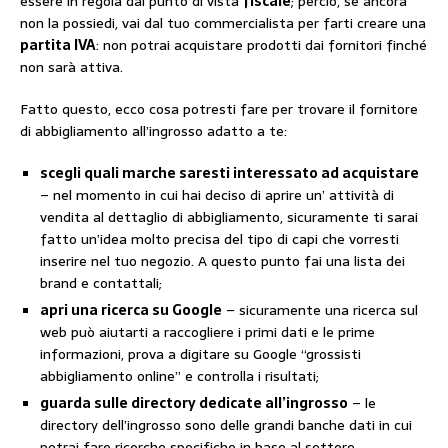
essere in regola dal punto di vista
fiscale
; perciò, se ancora
non la possiedi, vai dal tuo commercialista per farti creare una
partita IVA
: non potrai acquistare prodotti dai fornitori finché
non sarà attiva.
Fatto questo, ecco cosa potresti fare per trovare il fornitore
di abbigliamento all’ingrosso adatto a te:
scegli quali marche saresti interessato ad acquistare
– nel momento in cui hai deciso di aprire un’ attività di
vendita al dettaglio di abbigliamento, sicuramente ti sarai
fatto un’idea molto precisa del tipo di capi che vorresti
inserire nel tuo negozio. A questo punto fai una lista dei
brand e contattali;
apri una ricerca su Google
– sicuramente una ricerca sul
web può aiutarti a raccogliere i primi dati e le prime
informazioni, prova a digitare su Google “grossisti
abbigliamento online” e controlla i risultati;
guarda sulle directory dedicate all’ingrosso
– le
directory dell’ingrosso sono delle grandi banche dati in cui
potrai fare ricerche specifiche in base al settore