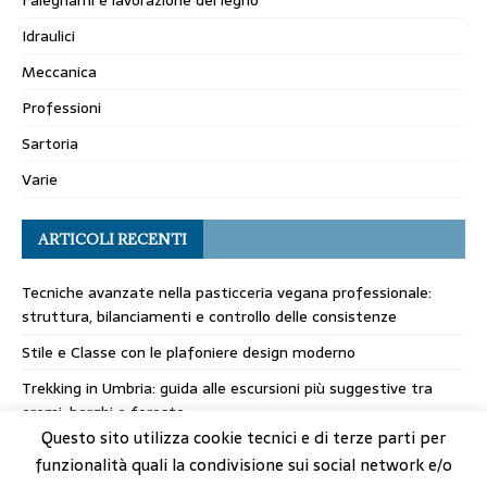
Falegnami e lavorazione del legno
Idraulici
Meccanica
Professioni
Sartoria
Varie
ARTICOLI RECENTI
Tecniche avanzate nella pasticceria vegana professionale:
struttura, bilanciamenti e controllo delle consistenze
Stile e Classe con le plafoniere design moderno
Trekking in Umbria: guida alle escursioni più suggestive tra
eremi, borghi e foreste
Questo sito utilizza cookie tecnici e di terze parti per
I filati italiani: la chiave del successo della maglieria made in
funzionalità quali la condivisione sui social network e/o
Italy