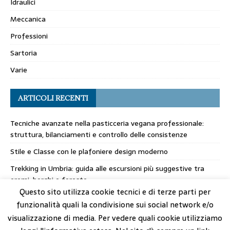
Idraulici
Meccanica
Professioni
Sartoria
Varie
ARTICOLI RECENTI
Tecniche avanzate nella pasticceria vegana professionale:
struttura, bilanciamenti e controllo delle consistenze
Stile e Classe con le plafoniere design moderno
Trekking in Umbria: guida alle escursioni più suggestive tra
eremi, borghi e foreste
Questo sito utilizza cookie tecnici e di terze parti per
I filati italiani: la chiave del successo della maglieria made in
funzionalità quali la condivisione sui social network e/o
Italy
visualizzazione di media. Per vedere quali cookie utilizziamo
Riduci i costi di stampa nel tuo ufficio con questi semplici