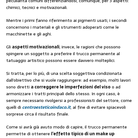
peculiarità comuni differenziandosi, comunque, per 3 aspetti:
chimici, tecnici e motivazionali.
Mentre i primi fanno riferimento ai pigmenti usati, i secondi
concernono i materiali e gli strumenti adoperati come le
macchinette e gli aghi.
Gli
aspetti motivazionali
, invece, le ragioni che possono
spingere un soggetto a preferire il trucco permanente al
tatuaggio artistico possono essere davvero molteplici.
Si tratta, per lo più, di una scelta soggettiva condizionata
dall’obiettivo che si vuole raggiungere: ad esempio, molti lavori
sono diretti
a correggere le imperfezioni del viso
o ad
armonizzare i tratti principali dello stesso. In ogni caso, è
sempre necessario rivolgersi a professionisti del settore, come
quelli di
centroesteticoindaco.it
, al fine di evitare spiacevoli
sorprese circa il risultato finale.
Come si avrà già avuto modo di capire, il trucco permanente
permette di ottenere
l’effetto tipico di un make up