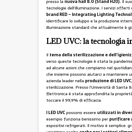
presso la
nuova hall 8.0 (Stand H20).
Il su
tecnologie dell’illuminazione. I servizi offer
brand RED – Integrating Lighting Techno
identificare lo sviluppo e la produzione inte
illuminazione standard che attualmente è gi
LED UVC: la tecnologia i
Il
tema della sterilizzazione e dell’igieni
verso queste tecnologie è stata la pandemia c
ad alcune azioni che compiamo nel quotidiano.
che insieme possono aiutarci a mantenere u
azienda leader nella
produzione di LED UVC
sterilizzazione. Presso l’Università di Santa 
Elettronica è stata approfondita la propriet
toccare il 99,9% di efficacia.
I LED UVC
possono essere
utilizzati in dive
esempio funziona benissimo per
purificare 
espositivi refrigerati. Il motivo è semplice: g