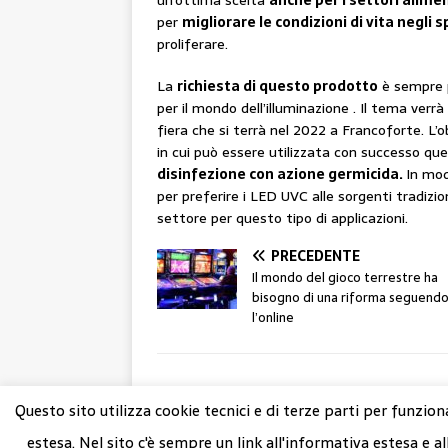
un’ottima scelta
anche per i settori alime
per
migliorare le condizioni di vita negli s
proliferare.
La
richiesta di questo prodotto
è sempre p
per il mondo dell’illuminazione . Il tema ver
fiera che si terrà nel 2022 a Francoforte. L’o
in cui può essere utilizzata con successo que
disinfezione con azione germicida.
In mod
per preferire i LED UVC alle sorgenti tradizio
settore per questo tipo di applicazioni.
PRECEDENTE
Il mondo del gioco terrestre ha
bisogno di una riforma seguend
l’online
Questo sito utilizza cookie tecnici e di terze parti per funzion
@ Copyright 2023 Nuovo Artigiano
estesa. Nel sito c'è sempre un link all'informativa estesa e al