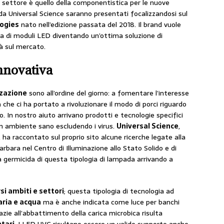
o settore è quello della componentistica per le nuove
ti da Universal Science saranno presentati focalizzandosi sul
logies
nato nell’edizione passata del 2018. Il brand vuole
rna di moduli LED diventando un’ottima soluzione di
à sul mercato.
nnovativa
zzazione
sono all’ordine del giorno: a fomentare l’interesse
he ci ha portato a rivoluzionare il modo di porci riguardo
 In nostro aiuto arrivano prodotti e tecnologie specifici
n ambiente sano escludendo i virus.
Universal Science
,
, ha raccontato sul proprio sito alcune ricerche legate alla
Barbara nel Centro di Illuminazione allo Stato Solido e di
à germicida di questa tipologia di lampada arrivando a
rsi ambiti e settori
; questa tipologia di tecnologia ad
aria e acqua
ma è anche indicata come luce per banchi
razie all’abbattimento della carica microbica risulta