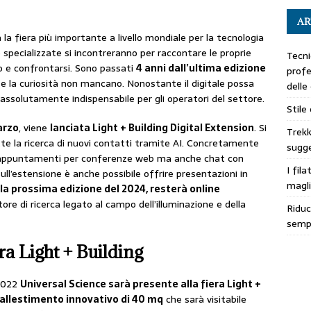
AR
 la fiera più importante a livello mondiale per la tecnologia
specializzate si incontreranno per raccontare le proprie
Tecni
o e confrontarsi. Sono passati
4 anni dall’ultima edizione
profe
 la curiosità non mancano. Nonostante il digitale possa
delle
è assolutamente indispensabile per gli operatori del settore.
Stile
marzo
, viene
lanciata Light + Building Digital Extension
. Si
Trekk
e la ricerca di nuovi contatti tramite AI. Concretamente
sugge
e appuntamenti per conferenze web ma anche chat con
I fila
ll’estensione è anche possibile offrire presentazioni in
magli
lla prossima edizione del 2024, resterà online
tore di ricerca legato al campo dell’illuminazione e della
Riduc
sempl
ra Light + Building
 2022
Universal Science sarà presente alla fiera Light +
allestimento innovativo di 40 mq
che sarà visitabile