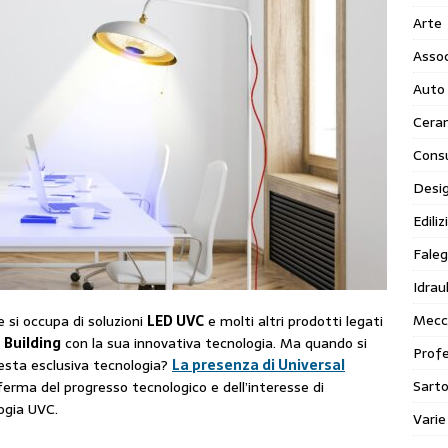
Arte
Assoc
Auto
Cera
Cons
Desi
Ediliz
Faleg
Idraul
Mecc
e si occupa di soluzioni
LED UVC
e molti altri prodotti legati
+ Building
con la sua innovativa tecnologia. Ma quando si
Profe
uesta esclusiva tecnologia?
La presenza di Universal
Sarto
ferma del progresso tecnologico e dell’interesse di
ogia UVC.
Varie