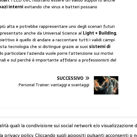
ntari
. I LED UVC risultano essere un valido supporto anche
pazi interni
evitando che virus e batteri possano
iù alta e potrebbe rappresentare uno degli scenari futuri
rà presentato anche da Universal Science al
Light + Building
,
biettivo è quello di andare a raccontare tutti i validi campi
sta tecnologia che si distingue grazie ai suoi
sistemi di
o particolare l’azienda vuole porre l’attenzione sui motivi
nali e sul perché è importante affidarsi a professionisti del
SUCCESSIVO
Personal Trainer: vantaggi e svantaggi
o
alità quali la condivisione sui social network e/o visualizzazione 
la privacy policy. Cliccando sugli appositi pulsanti acconsenti o n