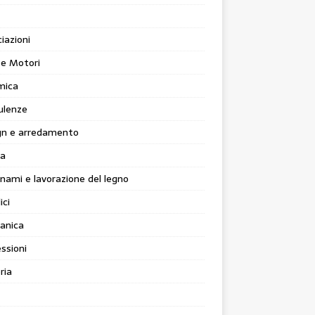
iazioni
 e Motori
mica
ulenze
gn e arredamento
ia
nami e lavorazione del legno
ici
anica
ssioni
ria