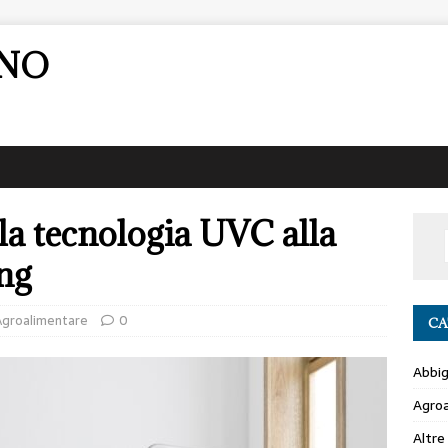
ANO
la tecnologia UVC alla
ing
Agroalimentare
0
CA
Abbi
Agro
Altre